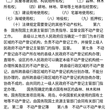
（二）房屋等建筑物、构筑物所有权； （三）森林、林木
所有权； （四）耕地、林地、草地等土地承包经营权；
（五）建设用地使用权； （六）宅基地使用权；
（七）海域使用权； （八）地役权； （九）抵押权；
（十）法律规定需要登记的其他不动产权利。 第六
条 国务院国土资源主管部门负责指导、监督全国不动产登记
工作。 县级以上地方人民政府应当确定一个部门为本行政
区域的不动产登记机构，负责不动产登记工作，并接受上级人
民政府不动产登记主管部门的指导、监督。 第七条 不动
产登记由不动产所在地的县级人民政府不动产登记机构办理；
直辖市、设区的市人民政府可以确定本级不动产登记机构统一
办理所属各区的不动产登记。 跨县级行政区域的不动产登
记，由所跨县级行政区域的不动产登记机构分别办理。不能分
别办理的，由所跨县级行政区域的不动产登记机构协商办理；
协商不成的，由共同的上一级人民政府不动产登记主管部门指
定办理。 国务院确定的重点国有林区的森林、林木和林
地，国务院批准项目用海、用岛，中央国家机关使用的国有土
地等不动产登记，由国务院国土资源主管部门会同有关部门规
定。 第二章 不动产登记簿 第八条 不动产以不动产单元