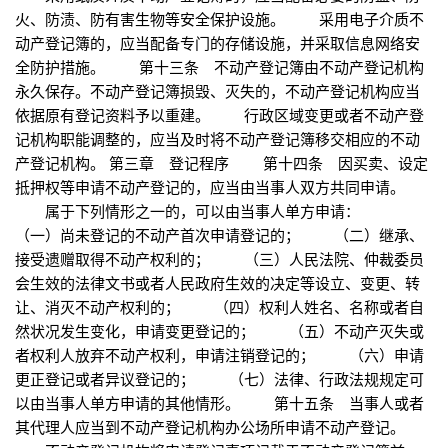
火、防渍、防有害生物等安全保护设施。 采用电子介质不
动产登记簿的，应当配备专门的存储设施，并采取信息网络安
全防护措施。 第十三条 不动产登记簿由不动产登记机构
永久保存。不动产登记簿损毁、灭失的，不动产登记机构应当
依据原有登记资料予以重建。 行政区域变更或者不动产登
记机构职能调整的，应当及时将不动产登记簿移交相应的不动
产登记机构。 第三章 登记程序 第十四条 因买卖、设定
抵押权等申请不动产登记的，应当由当事人双方共同申请。
属于下列情形之一的，可以由当事人单方申请：
（一）尚未登记的不动产首次申请登记的； （二）继承、
接受遗赠取得不动产权利的； （三）人民法院、仲裁委员
会生效的法律文书或者人民政府生效的决定等设立、变更、转
让、消灭不动产权利的； （四）权利人姓名、名称或者自
然状况发生变化，申请变更登记的； （五）不动产灭失或
者权利人放弃不动产权利，申请注销登记的； （六）申请
更正登记或者异议登记的； （七）法律、行政法规规定可
以由当事人单方申请的其他情形。 第十五条 当事人或者
其代理人应当到不动产登记机构办公场所申请不动产登记。