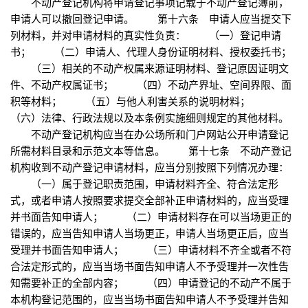
不动产登记机构将申请登记事项记载于不动产登记簿前，
申请人可以撤回登记申请。 第十六条 申请人应当提交下
列材料，并对申请材料的真实性负责： （一）登记申请
书； （二）申请人、代理人身份证明材料、授权委托书；
（三）相关的不动产权属来源证明材料、登记原因证明文
件、不动产权属证书； （四）不动产界址、空间界限、面
积等材料； （五）与他人利害关系的说明材料；
（六）法律、行政法规以及本条例实施细则规定的其他材料。
不动产登记机构应当在办公场所和门户网站公开申请登记
所需材料目录和示范文本等信息。 第十七条 不动产登记
机构收到不动产登记申请材料，应当分别按照下列情况办理：
（一）属于登记职责范围，申请材料齐全、符合法定形
式，或者申请人按照要求提交全部补正申请材料的，应当受理
并书面告知申请人； （二）申请材料存在可以当场更正的
错误的，应当告知申请人当场更正，申请人当场更正后，应当
受理并书面告知申请人； （三）申请材料不齐全或者不符
合法定形式的，应当当场书面告知申请人不予受理并一次性告
知需要补正的全部内容； （四）申请登记的不动产不属于
本机构登记范围的，应当当场书面告知申请人不予受理并告知