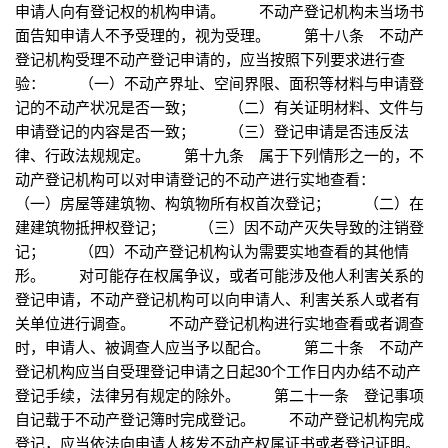
申请人向有登记权的机构申请。 不动产登记机构未当场书
面告知申请人不予受理的，视为受理。 第十八条 不动产
登记机构受理不动产登记申请的，应当按照下列要求进行查
验： （一）不动产界址、空间界限、面积等材料与申请登
记的不动产状况是否一致； （二）有关证明材料、文件与
申请登记的内容是否一致； （三）登记申请是否违反法
律、行政法规规定。 第十九条 属于下列情形之一的，不
动产登记机构可以对申请登记的不动产进行实地查看：
（一）房屋等建筑物、构筑物所有权首次登记； （二）在
建建筑物抵押权登记； （三）因不动产灭失导致的注销登
记； （四）不动产登记机构认为需要实地查看的其他情
形。 对可能存在权属争议，或者可能涉及他人利害关系的
登记申请，不动产登记机构可以向申请人、利害关系人或者有
关单位进行调查。 不动产登记机构进行实地查看或者调查
时，申请人、被调查人应当予以配合。 第二十条 不动产
登记机构应当自受理登记申请之日起30个工作日内办结不动产
登记手续，法律另有规定的除外。 第二十一条 登记事项
自记载于不动产登记簿时完成登记。 不动产登记机构完成
登记，应当依法向申请人核发不动产权属证书或者登记证明。