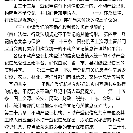
第二十二条 登记申请有下列情形之一的，不动产登记机
构应当不予登记，并书面告知申请人： （一）违反法律、
行政法规规定的； （二）存在尚未解决的权属争议的；
（三）申请登记的不动产权利超过规定期限的；
（四）法律、行政法规规定不予登记的其他情形。 第四章 登
记信息共享与保护 第二十三条 国务院国土资源主管部门
应当会同有关部门建立统一的不动产登记信息管理基础平台。
各级不动产登记机构登记的信息应当纳入统一的不动产登
记信息管理基础平台，确保国家、省、市、县四级登记信息的
实时共享。 第二十四条 不动产登记有关信息与住房城乡
建设、农业、林业、海洋等部门审批信息、交易信息等应当实
时互通共享。 不动产登记机构能够通过实时互通共享取得
的信息，不得要求不动产登记申请人重复提交。 第二十五
条 国土资源、公安、民政、财政、税务、工商、金融、审
计、统计等部门应当加强不动产登记有关信息互通共享。
第二十六条 不动产登记机构、不动产登记信息共享单位及其
工作人员应当对不动产登记信息保密；涉及国家秘密的不动产
登记信息，应当依法采取必要的安全保密措施。 第二十七