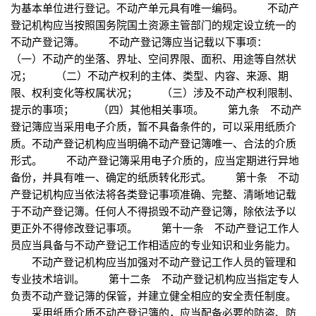
为基本单位进行登记。不动产单元具有唯一编码。 不动产
登记机构应当按照国务院国土资源主管部门的规定设立统一的
不动产登记簿。 不动产登记簿应当记载以下事项：
（一）不动产的坐落、界址、空间界限、面积、用途等自然状
况； （二）不动产权利的主体、类型、内容、来源、期
限、权利变化等权属状况； （三）涉及不动产权利限制、
提示的事项； （四）其他相关事项。 第九条 不动产
登记簿应当采用电子介质，暂不具备条件的，可以采用纸质介
质。不动产登记机构应当明确不动产登记簿唯一、合法的介质
形式。 不动产登记簿采用电子介质的，应当定期进行异地
备份，并具有唯一、确定的纸质转化形式。 第十条 不动
产登记机构应当依法将各类登记事项准确、完整、清晰地记载
于不动产登记簿。任何人不得损毁不动产登记簿，除依法予以
更正外不得修改登记事项。 第十一条 不动产登记工作人
员应当具备与不动产登记工作相适应的专业知识和业务能力。
不动产登记机构应当加强对不动产登记工作人员的管理和
专业技术培训。 第十二条 不动产登记机构应当指定专人
负责不动产登记簿的保管，并建立健全相应的安全责任制度。
采用纸质介质不动产登记簿的，应当配备必要的防盗、防